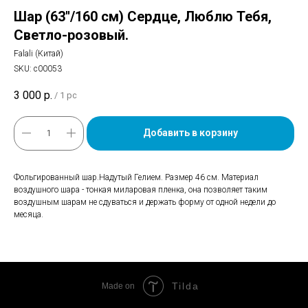
Шар (63''/160 см) Сердце, Люблю Тебя,
Светло-розовый.
Falali (Китай)
SKU:
с00053
3 000
р.
/
1 pc
Добавить в корзину
Фольгированный шар.Надутый Гелием. Размер 46 см. Материал
воздушного шара - тонкая миларовая пленка, она позволяет таким
воздушным шарам не сдуваться и держать форму от одной недели до
месяца.
Tilda
Made on