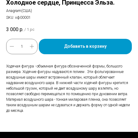
Холодное сердце, Принцесса Эльза.
Anagram(США)
SKU:
хф00001
3 000
р.
/
1 pc
Добавить в корзину
Ходячая фигура - объемная фигура обозначенной формы, большого
размера. Ходячие фигуры надуваются гелием . Эти фольгированные
воздушные шары имеют встроенный клапан, который облегчает
надувание воздушного шара. В нижней части ходячей фигуры крепится
небольшой грузик, который не дает воздушному шару взлететь, но
позволяет свободно перемещаться по помещению при дуновении ветра.
Материал воздушного шара - тонкая миларовая пленка, она позволяет
таким воздушным шарам не сдуваться и держать форму от одной недели
до месяца.