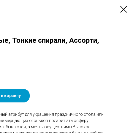
е, Тонкие спирали, Ассорти,
 в корзину
ный атрибут для украшения праздничного стола или
ние мерцающих огоньков подарит атмосферу
ия сбываются, а мечты осуществимы.Высокое
алов не влияет вкусовые качества блюд, а удобная