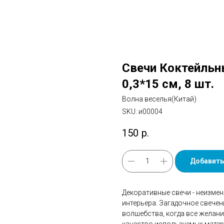
Свечи Коктейльны
0,3*15 см, 8 шт.
Волна веселья(Китай)
SKU:
и00004
150
р.
Добавить
Декоративные свечи - неизмен
интерьера. Загадочное свече
волшебства, когда все желан
качество используемых матери