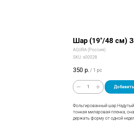
Шар (19''/48 см) 
AGURA (Россия)
SKU:
з00028
350
р.
/
1 pc
Добавить
Фольгированный шар.Надутый 
тонкая миларовая пленка, он
держать форму от одной недел