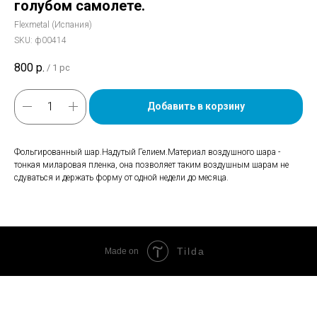
голубом самолете.
Flexmetal (Испания)
SKU:
ф00414
800
р.
/
1 pc
Добавить в корзину
Фольгированный шар.Надутый Гелием.Материал воздушного шара -
тонкая миларовая пленка, она позволяет таким воздушным шарам не
сдуваться и держать форму от одной недели до месяца.
Tilda
Made on