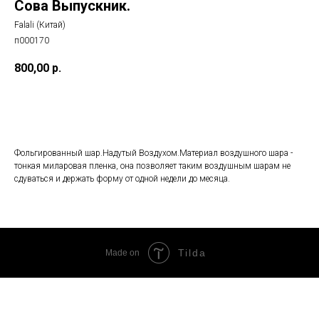
Сова Выпускник.
Falali (Китай)
п000170
800,00
р.
Добавить в корзину
Фольгированный шар.Надутый Воздухом.Материал воздушного шара -
тонкая миларовая пленка, она позволяет таким воздушным шарам не
сдуваться и держать форму от одной недели до месяца.
Tilda
Made on