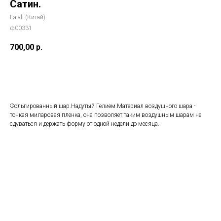
Сатин.
Falali (Китай)
ф00331
700,00
р.
Добавить в корзину
Фольгированный шар.Надутый Гелием.Материал воздушного шара -
тонкая миларовая пленка, она позволяет таким воздушным шарам не
сдуваться и держать форму от одной недели до месяца.