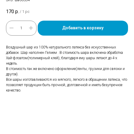
SKU:
шв00354
170
р.
/
1 pc
Добавить в корзину
Воздушный шар из 100% натурального латекса без искусственных
добавок .Шар наполнен Гелием . В стоимость шара включена обработка
Хай-флоатом(полимерный клей), благодаря ему шары летают до 4-х
недель.
В стоимость так же включено оформление(ленты, грузики для связки и
другое).
Все шары изготавливаются из мягкого, легкого в обращении латекса, что
позволяет продукции быть прочной, долговечной и иметь безупречное
качество.