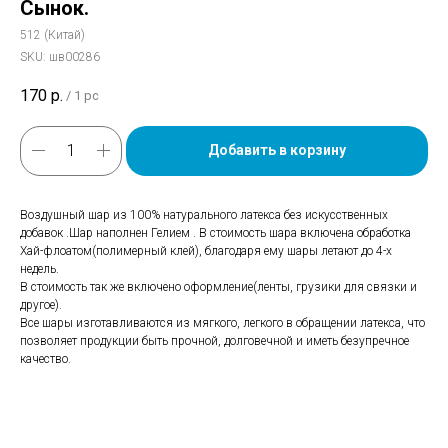
Сынок.
512 (Китай)
SKU:
шв00286
170
р.
/
1 pc
Добавить в корзину
Воздушный шар из 100% натурального латекса без искусственных
добавок .Шар наполнен Гелием . В стоимость шара включена обработка
Хай-флоатом(полимерный клей), благодаря ему шары летают до 4-х
недель.
В стоимость так же включено оформление(ленты, грузики для связки и
другое).
Все шары изготавливаются из мягкого, легкого в обращении латекса, что
позволяет продукции быть прочной, долговечной и иметь безупречное
качество.