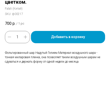
цветком.
Falali (Китай)
SKU:
ф00217
700
р.
/
1 pc
Добавить в корзину
Фольгированный шар.Надутый Гелием.Материал воздушного шара -
тонкая миларовая пленка, она позволяет таким воздушным шарам не
сдуваться и держать форму от одной недели до месяца.