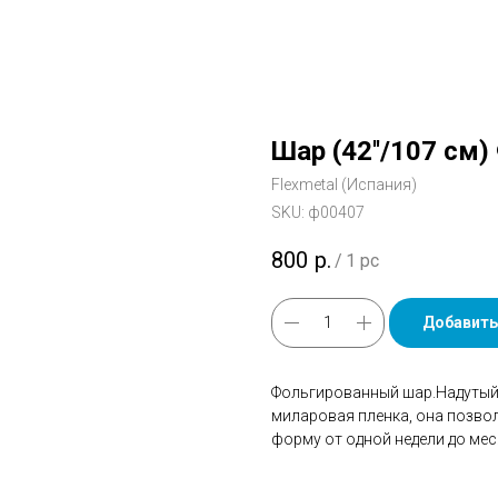
Шар (42''/107 см
Flexmetal (Испания)
SKU:
ф00407
800
р.
/
1 pc
Добавить
Фольгированный шар.Надутый 
миларовая пленка, она позво
форму от одной недели до мес