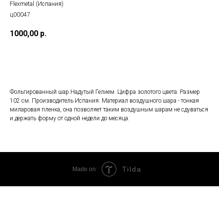
Flexmetal (Испания)
ц00047
1000,00
р.
Добавить в корзину
Фольгированный шар.Надутый Гелием. Цифра золотого цвета. Размер
102 см. Производитель Испания. Материал воздушного шара - тонкая
миларовая пленка, она позволяет таким воздушным шарам не сдуваться
и держать форму от одной недели до месяца.
Tilda
Made on