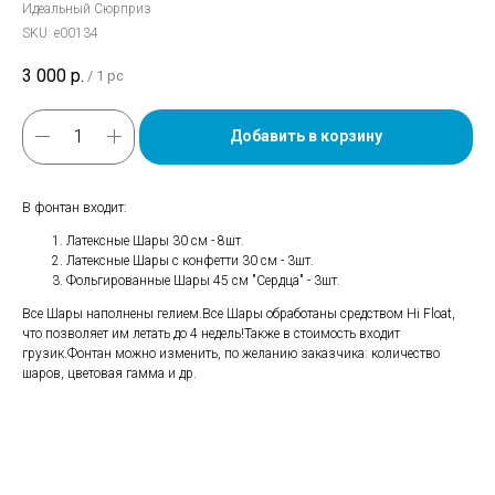
Идеальный Сюрприз
SKU:
е00134
3 000
р.
/
1 pc
Добавить в корзину
В фонтан входит:
Латексные Шары 30 см - 8шт.
Латексные Шары с конфетти 30 см - 3шт.
Фольгированные Шары 45 см "Сердца" - 3шт.
Все Шары наполнены гелием.Все Шары обработаны средством Hi Float,
что позволяет им летать до 4 недель!Также в стоимость входит
грузик.Фонтан можно изменить, по желанию заказчика: количество
шаров, цветовая гамма и др.