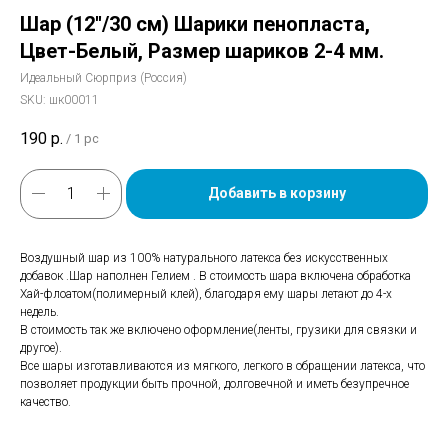
Шар (12''/30 см) Шарики пенопласта,
Цвет-Белый, Размер шариков 2-4 мм.
Идеальный Сюрприз (Россия)
SKU:
шк00011
190
р.
/
1 pc
Добавить в корзину
Воздушный шар из 100% натурального латекса без искусственных
добавок .Шар наполнен Гелием . В стоимость шара включена обработка
Хай-флоатом(полимерный клей), благодаря ему шары летают до 4-х
недель.
В стоимость так же включено оформление(ленты, грузики для связки и
другое).
Все шары изготавливаются из мягкого, легкого в обращении латекса, что
позволяет продукции быть прочной, долговечной и иметь безупречное
качество.