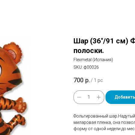
Шар (36''/91 см) 
полоски.
Flexmetal (Испания)
SKU:
ф00026
700
р.
/
1 pc
Добавить
Фольгированный шар.Надутый 
миларовая пленка, она позво
форму от одной недели до мес