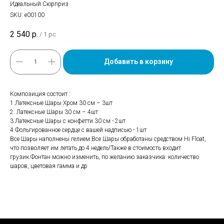
Идеальный Сюрприз
SKU:
е00100
2 540
р.
/
1 pc
Добавить в корзину
Композиция состоит :
1.Латексные Шары Хром 30 см – 3шт
2. Латексные Шары 30 см – 4шт
3.Латексные Шары с конфетти 30 см - 2шт
4.Фольгированное сердце с вашей надписью - 1шт
Все Шары наполнены гелием.Все Шары обработаны средством Hi Float,
что позволяет им летать до 4 недель!Также в стоимость входит
грузик.Фонтан можно изменить, по желанию заказчика: количество
шаров, цветовая гамма и др