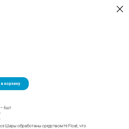
 в корзину
 – 6шт
т
т
се Шары обработаны средством Hi Float, что