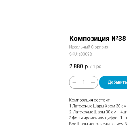
Композиция №38
Идеальный Сюрприз
SKU:
е00098
2 880
р.
/
1 pc
Добавить
Композиция состоит :
1.Латексные Шары Хром 30 см
2. Латексные Шары 30 см – 4ш
3.Фольгированная цифра - 1ш
Все Шары наполнены гелием.В