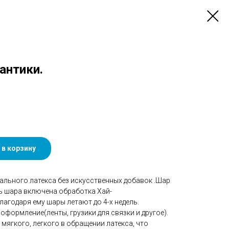
Бантики.
 в корзину
ального латекса без искусственных добавок .Шар
ть шара включена обработка Хай-
агодаря ему шары летают до 4-х недель.
оформление(ленты, грузики для связки и другое).
мягкого, легкого в обращении латекса, что