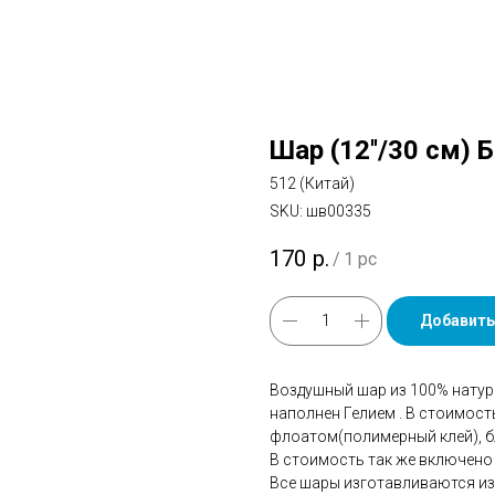
Шар (12''/30 см) 
512 (Китай)
SKU:
шв00335
170
р.
/
1 pc
Добавить
Воздушный шар из 100% натур
наполнен Гелием . В стоимос
флоатом(полимерный клей), бл
В стоимость так же включено 
Все шары изготавливаются из 