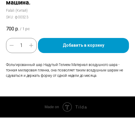
машина.
Falali (Китай)
SKU:
ф00323
700
р.
/
1 pc
Добавить в корзину
Фольгированный шар.Надутый Гелием.Материал воздушного шара -
тонкая миларовая пленка, она позволяет таким воздушным шарам не
сдуваться и держать форму от одной недели до месяца.
Tilda
Made on