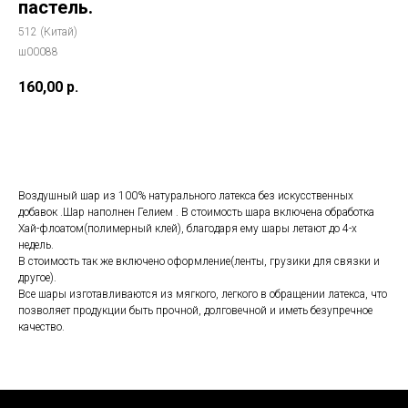
пастель.
512 (Китай)
ш00088
160,00
р.
Добавить в корзину
Воздушный шар из 100% натурального латекса без искусственных
добавок .Шар наполнен Гелием . В стоимость шара включена обработка
Хай-флоатом(полимерный клей), благодаря ему шары летают до 4-х
недель.
В стоимость так же включено оформление(ленты, грузики для связки и
другое).
Все шары изготавливаются из мягкого, легкого в обращении латекса, что
позволяет продукции быть прочной, долговечной и иметь безупречное
качество.