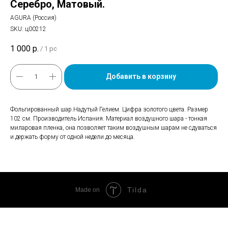
Серебро, Матовый.
AGURA (Россия)
SKU:
ц00212
1 000
р.
/
1 pc
Добавить в корзину
Фольгированный шар.Надутый Гелием. Цифра золотого цвета. Размер
102 см. Производитель Испания. Материал воздушного шара - тонкая
миларовая пленка, она позволяет таким воздушным шарам не сдуваться
и держать форму от одной недели до месяца.
Tilda
Made on