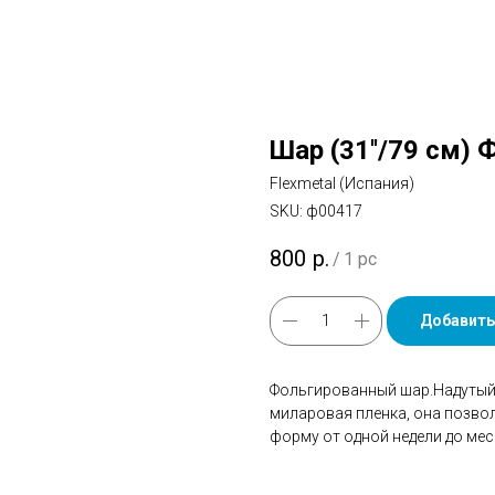
Шар (31''/79 см)
Flexmetal (Испания)
SKU:
ф00417
800
р.
/
1 pc
Добавить
Фольгированный шар.Надутый 
миларовая пленка, она позво
форму от одной недели до мес