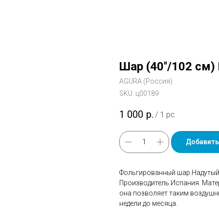
Шар (40''/102 см
AGURA (Россия)
SKU:
ц00189
1 000
р.
/
1 pc
Добавить
Фольгированный шар.Надутый 
Производитель Испания. Мате
она позволяет таким воздушн
недели до месяца.