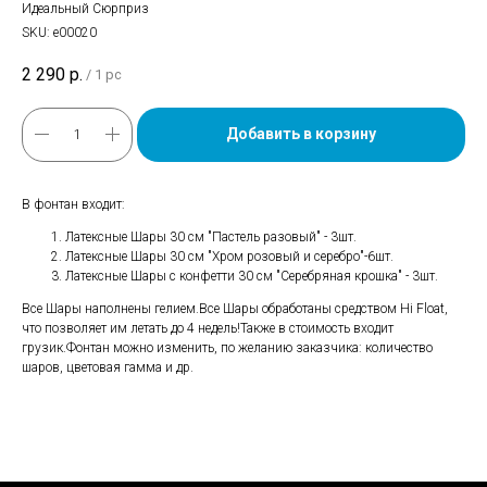
Идеальный Сюрприз
SKU:
е00020
2 290
р.
/
1 pc
Добавить в корзину
В фонтан входит:
Латексные Шары 30 см "Пастель разовый" - 3шт.
Латексные Шары 30 см "Хром розовый и серебро"-6шт.
Латексные Шары с конфетти 30 см "Серебряная крошка" - 3шт.
Все Шары наполнены гелием.Все Шары обработаны средством Hi Float,
что позволяет им летать до 4 недель!Также в стоимость входит
грузик.Фонтан можно изменить, по желанию заказчика: количество
шаров, цветовая гамма и др.