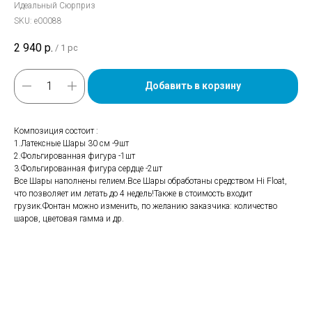
Идеальный Сюрприз
SKU:
е00088
2 940
р.
/
1 pc
Добавить в корзину
Композиция состоит :
1.Латексные Шары 30 см -9шт
2.Фольгированная фигура -1шт
3.Фольгированная фигура сердце -2шт
Все Шары наполнены гелием.Все Шары обработаны средством Hi Float,
что позволяет им летать до 4 недель!Также в стоимость входит
грузик.Фонтан можно изменить, по желанию заказчика: количество
шаров, цветовая гамма и др.