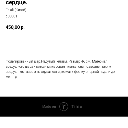
сердце.
Falali (Китай)
с00051
450,00
р.
Добавить в корзину
Фольгированный шар.Надутый Гелием. Размер 46 см. Материал
воздушного шара - тонкая миларовая пленка, она позволяет таким
воздушным шарам не сдуваться и держать форму от одной недели до
месяца.
Tilda
Made on