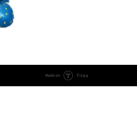
Tilda
Made on