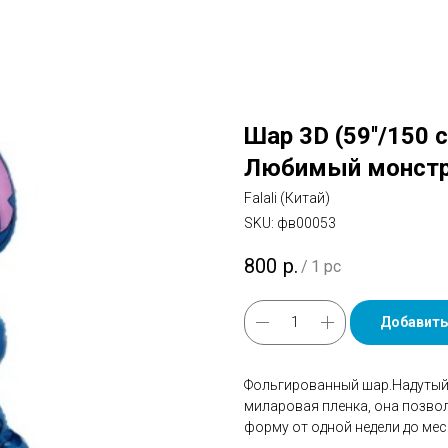
Шар 3D (59''/150 
Любимый монстр
Falali (Китай)
SKU:
фв00053
800
р.
/
1 pc
Добавить
Фольгированный шар.Надутый 
миларовая пленка, она позво
форму от одной недели до мес