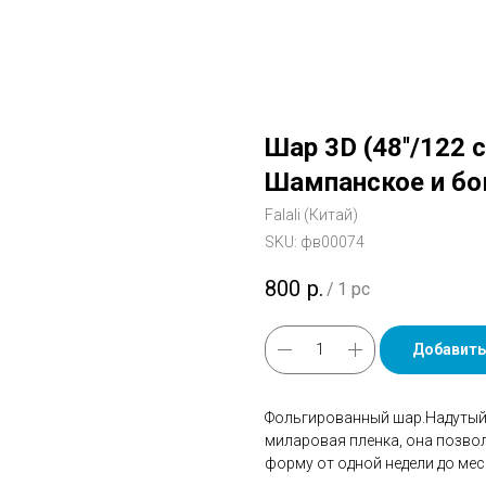
Шар 3D (48''/122 
Шампанское и бо
Falali (Китай)
SKU:
фв00074
800
р.
/
1 pc
Добавить
Фольгированный шар.Надутый 
миларовая пленка, она позво
форму от одной недели до мес