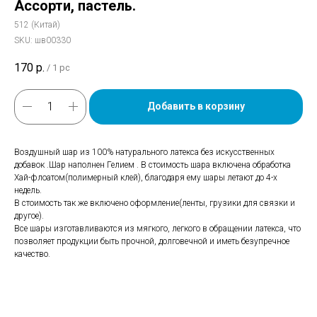
Ассорти, пастель.
512 (Китай)
SKU:
шв00330
170
р.
/
1 pc
Добавить в корзину
Воздушный шар из 100% натурального латекса без искусственных
добавок .Шар наполнен Гелием . В стоимость шара включена обработка
Хай-флоатом(полимерный клей), благодаря ему шары летают до 4-х
недель.
В стоимость так же включено оформление(ленты, грузики для связки и
другое).
Все шары изготавливаются из мягкого, легкого в обращении латекса, что
позволяет продукции быть прочной, долговечной и иметь безупречное
качество.