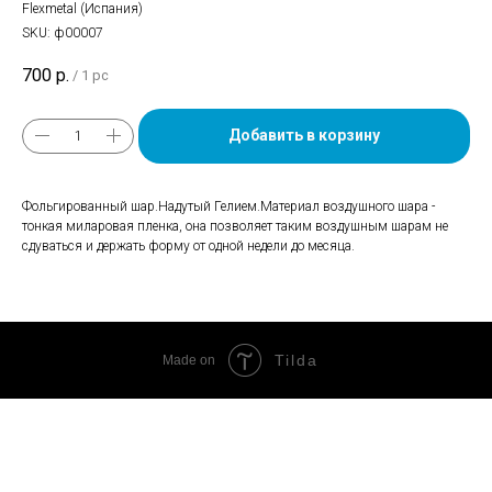
Flexmetal (Испания)
SKU:
ф00007
700
р.
/
1 pc
Добавить в корзину
Фольгированный шар.Надутый Гелием.Материал воздушного шара -
тонкая миларовая пленка, она позволяет таким воздушным шарам не
сдуваться и держать форму от одной недели до месяца.
Tilda
Made on