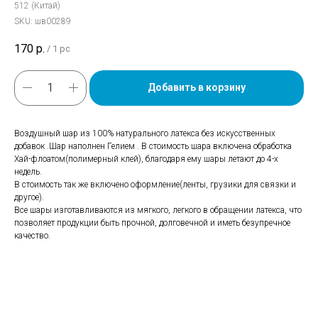
512 (Китай)
SKU:
шв00289
170
р.
/
1 pc
Добавить в корзину
Воздушный шар из 100% натурального латекса без искусственных
добавок .Шар наполнен Гелием . В стоимость шара включена обработка
Хай-флоатом(полимерный клей), благодаря ему шары летают до 4-х
недель.
В стоимость так же включено оформление(ленты, грузики для связки и
другое).
Все шары изготавливаются из мягкого, легкого в обращении латекса, что
позволяет продукции быть прочной, долговечной и иметь безупречное
качество.