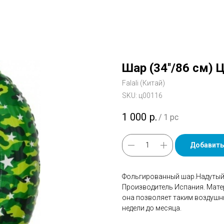
Шар (34''/86 см)
Falali (Китай)
SKU:
ц00116
1 000
р.
/
1 pc
Добавить
Фольгированный шар.Надутый 
Производитель Испания. Мате
она позволяет таким воздушн
недели до месяца.