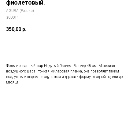
фиолетовый.
AGURA (Россия)
з00011
350,00
р.
Добавить в корзину
Фольгированный шар.Надутый Гелием. Размер 48 см. Материал
воздушного шара - тонкая миларовая пленка, она позволяет таким
воздушным шарам не сдуваться и держать форму от одной недели до
месяца.