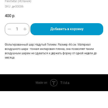
Flexmetal (Испания)
SKU:
ди00006
400
р.
Добавить в корзину
Фольгированный шар.Надутый Гелием. Размер 46 см. Материал
воздушного шара - тонкая миларовая пленка, она позволяет таким
воздушным шарам не сдуваться и держать форму от одной недели до
месяца.
Tilda
Made on