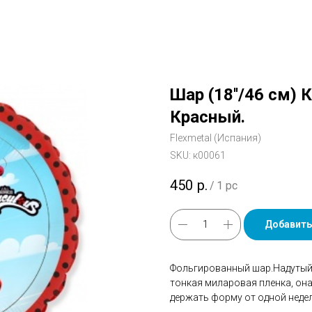
Шар (18''/46 см)
Красный.
Flexmetal (Испания)
SKU:
к00061
450
р.
/
1 pc
Добавить
Фольгированный шар.Надутый 
тонкая миларовая пленка, он
держать форму от одной недел