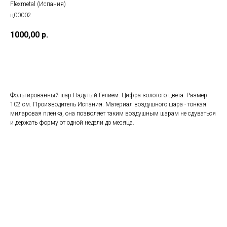
Flexmetal (Испания)
ц00002
1000,00
р.
Добавить в корзину
Фольгированный шар.Надутый Гелием. Цифра золотого цвета. Размер
102 см. Производитель Испания. Материал воздушного шара - тонкая
миларовая пленка, она позволяет таким воздушным шарам не сдуваться
и держать форму от одной недели до месяца.