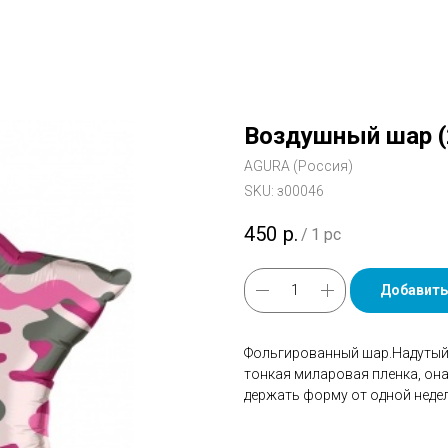
Воздушный шар (2
AGURA (Россия)
SKU:
з00046
450
р.
/
1 pc
Добавить
Фольгированный шар.Надутый 
тонкая миларовая пленка, он
держать форму от одной недел