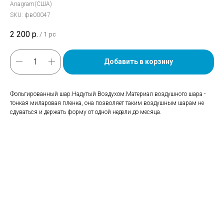
Anagram(США)
SKU:
фв00047
2 200
р.
/
1 pc
Добавить в корзину
Фольгированный шар.Надутый Воздухом.Материал воздушного шара -
тонкая миларовая пленка, она позволяет таким воздушным шарам не
сдуваться и держать форму от одной недели до месяца.