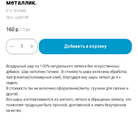
металлик.
512 (Китай)
SKU:
ш00109
160
р.
/
1 pc
Добавить в корзину
Воздушный шар из 100% натурального латекса без искусственных
добавок .Шар наполнен Гелием . В стоимость шара включена обработка
Хай-флоатом(полимерный клей), благодаря ему шары летают до 4-х
недель.
В стоимость так же включено оформление(ленты, грузики для связки и
другое).
Все шары изготавливаются из мягкого, легкого в обращении латекса, что
позволяет продукции быть прочной, долговечной и иметь безупречное
качество.