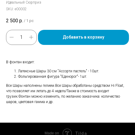
Идеальный Сюрприз
SKU:
е00002
2 500
р.
/
1 pc
Добавить в корзину
В фонтан входит:
Латексные Шары 30 см "Ассорти пастель" - 10шт.
Фольгированная фигура "Единорог"- 1шт.
Все Шары наполнены гелием.Все Шары обработаны средством Hi Float,
что позволяет им летать до 4 недель!Также в стоимость входит
грузик.Фонтан можно изменить, по желанию заказчика: количество
шаров, цветовая гамма и др.
Tilda
Made on