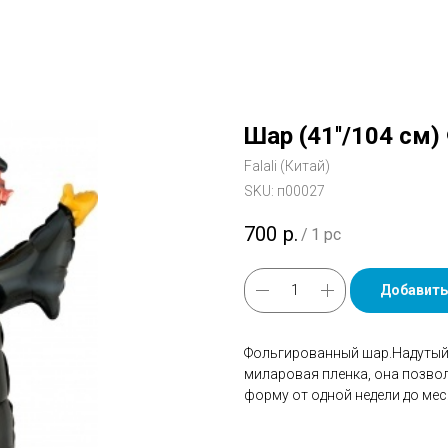
Шар (41''/104 см)
Falali (Китай)
SKU:
п00027
700
р.
/
1 pc
Добавить
Фольгированный шар.Надутый 
миларовая пленка, она позво
форму от одной недели до мес