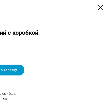
й с коробкой.
 в корзину
 см - 5шт.
- 3шт.